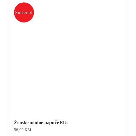
Sniženo!
Ženske modne papuče Ella
58,90
KM