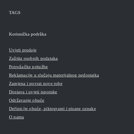
TAGS
Korisnička podrška
uvjeti prodaje
zaštita osobnih podataka
potrošačke pritužbe
reklamacije u slučaju materijalnog nedostatka
zamjena i povrat nove robe
dostava i uvjeti isporuke
održavanje obuće
definicije obuće, piktogrami i pisane oznake
o nama