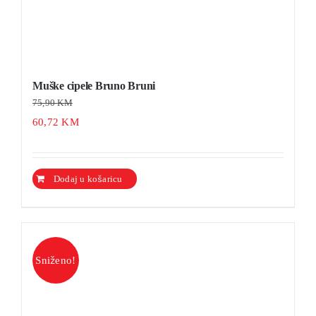
Muške cipele Bruno Bruni
75,90
KM
60,72
KM
Ovaj
Dodaj u košaricu
Detalji
proizvod
ima
više
varijanti.
Sniženo!
Opcije
se