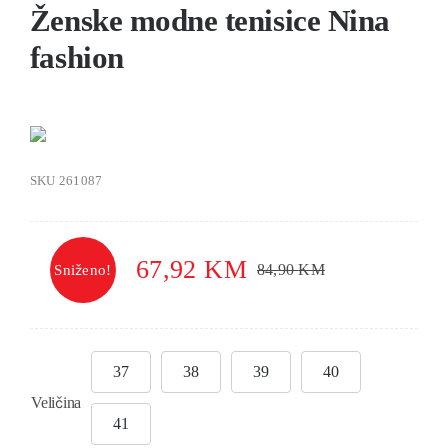
Ženske modne tenisice Nina
fashion
SKU
261087
67,92
KM
84,90
KM
Sniženo!
37
38
39
40
Veličina
41