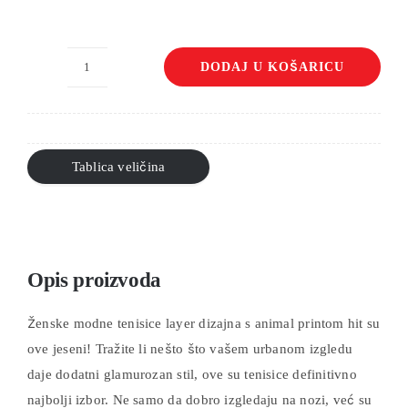
DODAJ U KOŠARICU
Ženske
modne
tenisice
Nina
Tablica veličina
fashion
količina
Opis proizvoda
Ženske modne tenisice layer dizajna s animal printom hit su
ove jeseni! Tražite li nešto što vašem urbanom izgledu
daje dodatni glamurozan stil, ove su tenisice definitivno
najbolji izbor. Ne samo da dobro izgledaju na nozi, već su