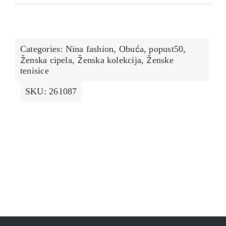
ima
više
varijanti.
Categories:
Nina fashion
,
Obuća
,
popust50
,
Opcije
Ženska cipela
,
Ženska kolekcija
,
Ženske
se
tenisice
mogu
SKU:
261087
odabrati
na
stranici
proizvoda