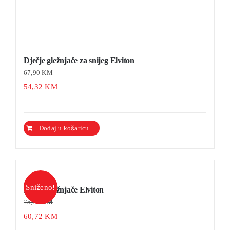
Dječje gležnjače za snijeg Elviton
67,90
KM
54,32
KM
Ovaj
Dodaj u košaricu
Detalji
proizvod
ima
više
varijanti.
Sniženo!
Dječje gležnjače Elviton
Opcije
75,90
KM
se
60,72
KM
mogu