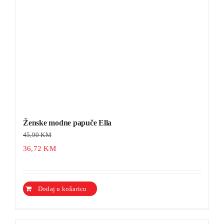
na
stranici
proizvoda
Ženske modne papuče Ella
45,90
KM
36,72
KM
Ovaj
Dodaj u košaricu
Detalji
proizvod
ima