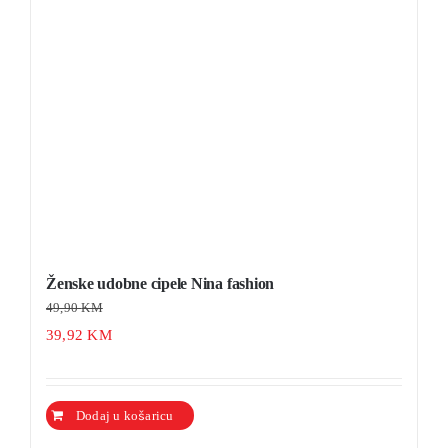
mogu
odabrati
na
stranici
proizvoda
Ženske udobne cipele Nina fashion
49,90
KM
39,92
KM
Ovaj
Dodaj u košaricu
Detalji
proizvod